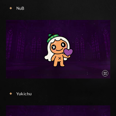
NuB
Yukichu