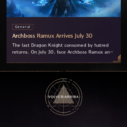
General
Archboss Ramux Arrives July 30
The last Dragon Knight consumed by hatred
returns. On July 30, face Archboss Ramux and
her dragon Atirat in a two-phase battle in the
frozen depths of Stillreach. Learn about her
key combat mechanics, the Ballista, and the
new Archboss equipment that awaits.
VOLVER ARRIBA