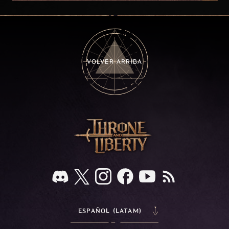
frozen depths of Stillreach. Learn about her
key combat mechanics, the Ballista, and the
new Archboss equipment that awaits.
VOLVER ARRIBA
ESPAÑOL (LATAM)