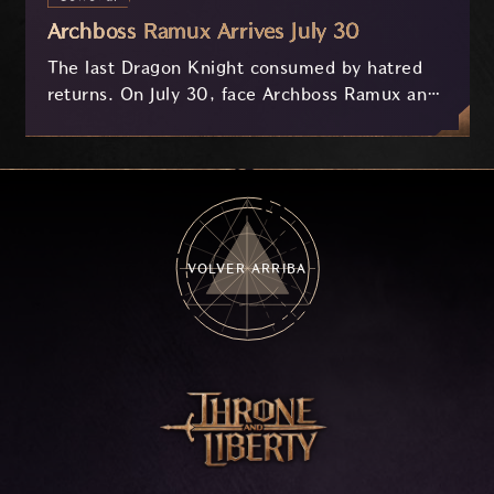
Archboss Ramux Arrives July 30
The last Dragon Knight consumed by hatred
returns. On July 30, face Archboss Ramux and
her dragon Atirat in a two-phase battle in the
frozen depths of Stillreach. Learn about her
key combat mechanics, the Ballista, and the
new Archboss equipment that awaits.
VOLVER ARRIBA