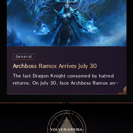
General
Archboss Ramux Arrives July 30
The last Dragon Knight consumed by hatred
returns. On July 30, face Archboss Ramux and
her dragon Atirat in a two-phase battle in the
frozen depths of Stillreach. Learn about her
key combat mechanics, the Ballista, and the
new Archboss equipment that awaits.
VOLVER ARRIBA