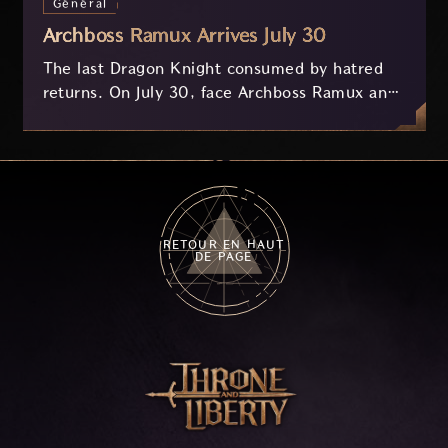
Général
Archboss Ramux Arrives July 30
The last Dragon Knight consumed by hatred
returns. On July 30, face Archboss Ramux and
her dragon Atirat in a two-phase battle in the
frozen depths of Stillreach. Learn about her
key combat mechanics, the Ballista, and the
new Archboss equipment that awaits.
RETOUR EN HAUT
DE PAGE