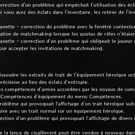
rrection d'un problème qui empêchait l’utilisation des écla
Si vous avez des éclats dans l'inventaire, les retirer de l'i
nette - correction du problème avec la fenêtre contextue
ation de matchmaking lorsque les quotas de rôles n’étaien
nette - correction d’un problème qui obligeait le joueur à
our accepter les invitations de matchmaking.
ssoudre les extraits de trait de l’équipement héroïque o
écieuse au lieu des éclats d’entropie.
es compétences d’armes accordées par les noyaux de com
ion Compétences d’équipement du menu Compétences.
roblème qui provoquait l’affichage d’un trait héroïque suite 
toire avec un trait normal sur un équipement héroïque.
ction d’un problème qui provoquait l’affichage de divers o
 de la lance de cisaillevent peut être vendue à nouveau dan