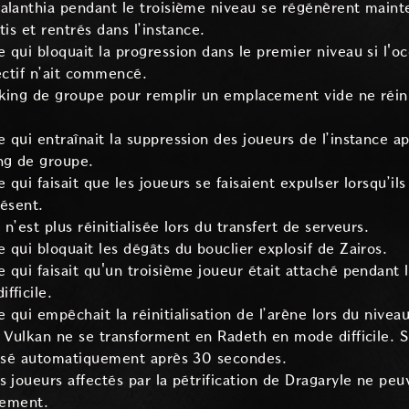
alanthia pendant le troisième niveau se régénèrent mainte
tis et rentrés dans l’instance.
 qui bloquait la progression dans le premier niveau si l'oc
ectif n’ait commencé.
king de groupe pour remplir un emplacement vide ne réinit
 qui entraînait la suppression des joueurs de l’instance ap
ng de groupe.
qui faisait que les joueurs se faisaient expulser lorsqu’ils 
résent.
n’est plus réinitialisée lors du transfert de serveurs.
 qui bloquait les dégâts du bouclier explosif de Zairos.
 qui faisait qu'un troisième joueur était attaché pendant
fficile.
qui empêchait la réinitialisation de l’arène lors du niveau
t Vulkan ne se transforment en Radeth en mode difficile. S
alisé automatiquement après 30 secondes.
s joueurs affectés par la pétrification de Dragaryle ne peu
ssement.