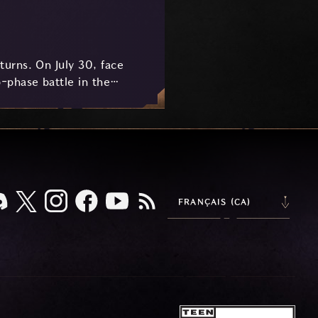
urns. On July 30, face
-phase battle in the
key combat mechanics, the
 awaits.
FRANÇAIS (CA)