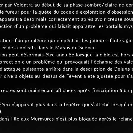
ser par Velentra au début de sa phase sombre/claire ne 
e fureur pour la quête du codex d’exploration d’obsession
apparaîtra désormais correctement après avoir creusé sou
rection d’un problème qui faisait apparaître les portails 
ection d’un problème qui empêchait les joueurs d’interagir
er des contrats dans le Marais du Silence.
ion peut désormais être annulée lorsque la cible est hors
orrection d’un problème qui provoquait l’échange des val
d'attaque puissante arrière dans la description de Déluge 
sur divers objets au-dessus de Tevent a été ajustée pour s’
rrectes sont maintenant affichées après l’inscription à un
oréen n’apparait plus dans la fenêtre qui s’affiche lorsqu’u
d.
n dans l'île aux Murmures n’est plus bloquée après le relan