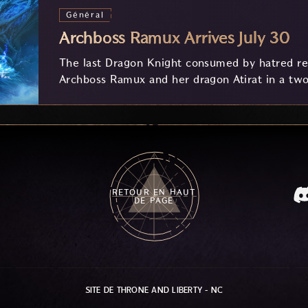
Général
Archboss Ramux Arrives July 30
The last Dragon Knight consumed by hatred ret
Archboss Ramux and her dragon Atirat in a two
frozen depths of Stillreach. Learn about her 
Ballista, and the new Archboss equipment that
RETOUR EN HAUT
DE PAGE
SITE DE THRONE AND LIBERTY - NC