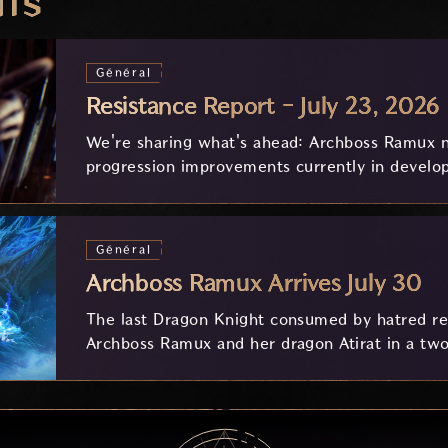
NTS
Général
Resistance Report - July 23, 2026
We're sharing what's ahead: Archboss Ramux n
progression improvements currently in develo
feedback.
Général
Archboss Ramux Arrives July 30
The last Dragon Knight consumed by hatred ret
Archboss Ramux and her dragon Atirat in a two
frozen depths of Stillreach. Learn about her 
Ballista, and the new Archboss equipment that