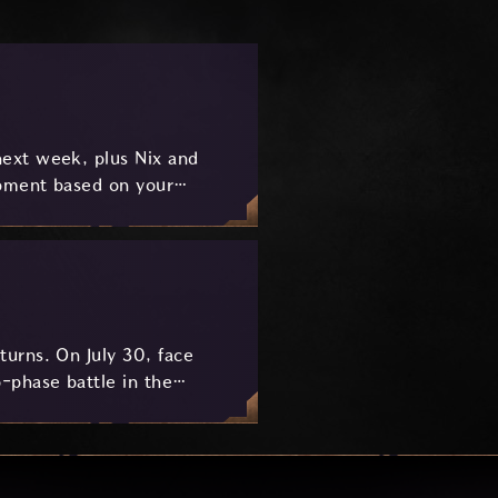
ext week, plus Nix and
pment based on your
urns. On July 30, face
-phase battle in the
key combat mechanics, the
 awaits.