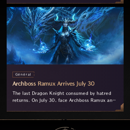
on your feedback.
Général
Archboss Ramux Arrives July 30
The last Dragon Knight consumed by hatred
returns. On July 30, face Archboss Ramux and
her dragon Atirat in a two-phase battle in the
frozen depths of Stillreach. Learn about her
key combat mechanics, the Ballista, and the
new Archboss equipment that awaits.