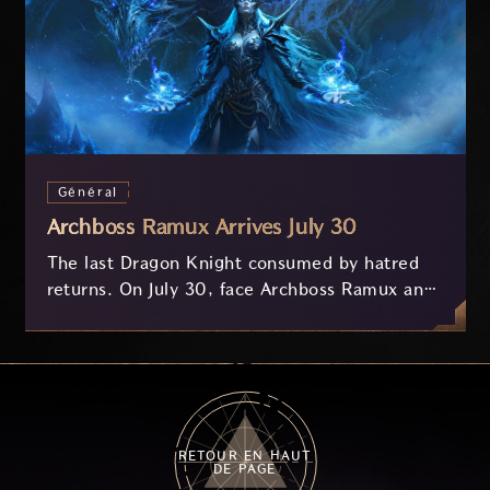
Général
Archboss Ramux Arrives July 30
The last Dragon Knight consumed by hatred
returns. On July 30, face Archboss Ramux and
her dragon Atirat in a two-phase battle in the
frozen depths of Stillreach. Learn about her
key combat mechanics, the Ballista, and the
new Archboss equipment that awaits.
RETOUR EN HAUT
DE PAGE