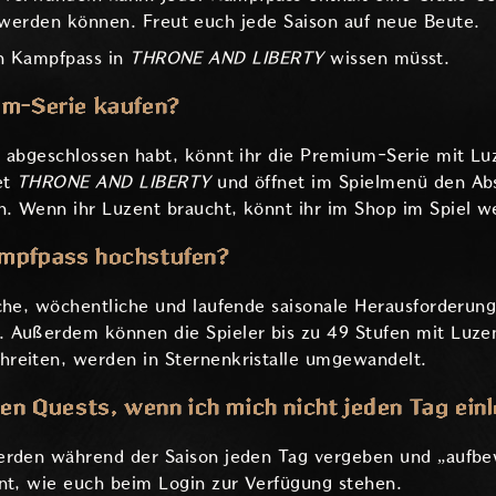
t werden können. Freut euch jede Saison auf neue Beute.
den Kampfpass in
THRONE AND LIBERTY
wissen müsst.
um-Serie kaufen?
l abgeschlossen habt, könnt ihr die Premium-Serie mit L
et
THRONE AND LIBERTY
und öffnet im Spielmenü den Abs
. Wenn ihr Luzent braucht, könnt ihr im Shop im Spiel w
ampfpass hochstufen?
che, wöchentliche und laufende saisonale Herausforderung
 Außerdem können die Spieler bis zu 49 Stufen mit Luzen
reiten, werden in Sternenkristalle umgewandelt.
hen Quests, wenn ich mich nicht jeden Tag ein
erden während der Saison jeden Tag vergeben und „aufbew
nnt, wie euch beim Login zur Verfügung stehen.