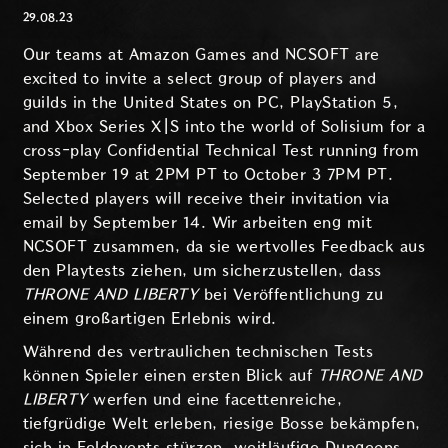
29.08.23
Our teams at Amazon Games and NCSOFT are
excited to invite a select group of players and
guilds in the United States on PC, PlayStation 5,
and Xbox Series X|S into the world of Solisium for a
cross-play Confidential Technical Test running from
September 19 at 2PM PT to October 3 7PM PT.
Selected players will receive their invitation via
email by September 14. Wir arbeiten eng mit
NCSOFT zusammen, da sie wertvolles Feedback aus
den Playtests ziehen, um sicherzustellen, dass
THRONE AND LIBERTY
bei Veröffentlichung zu
einem großartigen Erlebnis wird.
Während des vertraulichen technischen Tests
können Spieler einen ersten Blick auf
THRONE AND
LIBERTY
werfen und eine facettenreiche,
tiefgrüdige Welt erleben, riesige Bosse bekämpfen,
sich in Feldevents stürzen, weitläufige Dungeons