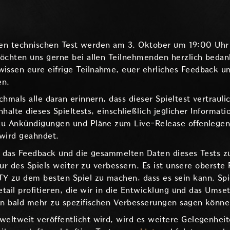
chen technischen Test werden am 3. Oktober um 19:00 Uh
öchten uns gerne bei allen Teilnehmenden herzlich bedan
sen eure eifrige Teilnahme, euer ehrliches Feedback un
en.
als alle daran erinnern, dass dieser Spieltest vertraulich
halte dieses Spieltests, einschließlich jeglicher Informati
u Ankündigungen und Pläne zum Live-Release offenlegen.
wird geahndet.
f, das Feedback und die gesammelten Daten dieses Tests z
ur des Spiels weiter zu verbessern. Es ist unsere oberste P
zu dem besten Spiel zu machen, dass es sein kann. Spi
tail profitieren, die wir in die Entwicklung und das Ums
n bald mehr zu spezifischen Verbesserungen sagen könne
tweit veröffentlicht wird, wird es weitere Gelegenheite