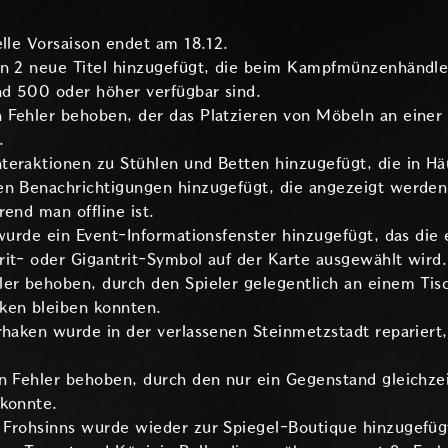
elle Vorsaison endet am 18.12.
en 2 neue Titel hinzugefügt, die beim Kampfmünzenhändle
d 500 oder höher verfügbar sind.
 Fehler behoben, der das Platzieren von Möbeln an eine
.
eraktionen zu Stühlen und Betten hinzugefügt, die in Häu
en Benachrichtigungen hinzugefügt, die angezeigt werden
rend man offline ist.
 wurde ein Event-Informationsfenster hinzugefügt, das di
it- oder Gigantrit-Symbol auf der Karte ausgewählt wird.
ler behoben, durch den Spieler gelegentlich an einem T
ken bleiben konnten.
rhaken wurde in der verlassenen Steinmetzstadt repariert
in Fehler behoben, durch den nur ein Gegenstand gleichze
 konnte.
 Frohsinns wurde wieder zur Spiegel-Boutique hinzugefüg