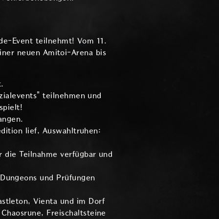
de-Event teilnehmt! Vom 11.
einer neuen Amitoi-Arena bis
.
zialevents" teilnehmen und
pielt!
angen.
ition lief, Auswahltruhen:
 die Teilnahme verfügbar und
-Dungeons und Prüfungen
tleton, Vienta und im Dorf
haosrune, Freischaltsteine