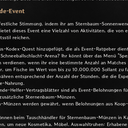
de-Event
t festliche Stimmung, indem ihr am Sternbaum-Sonnenwen
tet dieses Event eine Vielzahl von Aktivitäten, die von 
sstil reichen.
s-Kodex-Quest hinzugefügt, die als Event-Ratgeber dient
-Schneeballschlacht-Arena? Ihr könnt über das Menü "Spe
verdienen, wenn ihr eine bestimmte Anzahl an Matches s
, um Fische im Wert von bis zu 10.000.000 Sollant zu f
ähren entsprechend der Anzahl der Stunden, die die Exped
e-Nahrung.
-Helfer-Vertragsblätter sind als Event-Belohnungen für
 zusätzliche Sternenbaum-Münzen.
um-Münzen werden gewährt, wenn Belohnungen aus Koop
nen beim Tauschhändler für Sternenbaum-Münzen in Kas
n, um neue Kosmetika, Möbel, Auswahltruhen: Erhabene C