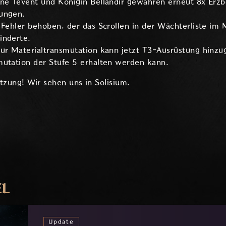
ene Tevent und Königin Bellandir gewähren erneut 8x Erzb
ungen.
 Fehler behoben, der das Scrollen in der Wächterliste im 
inderte.
Zur Materialtransmutation kann jetzt T3-Ausrüstung hinzu
mutation der Stufe 5 erhalten werden kann.
tzung! Wir sehen uns in Solisium.
EL
Update