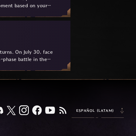
pment based on your
urns. On July 30, face
-phase battle in the
key combat mechanics, the
 awaits.
ESPAÑOL (LATAM)