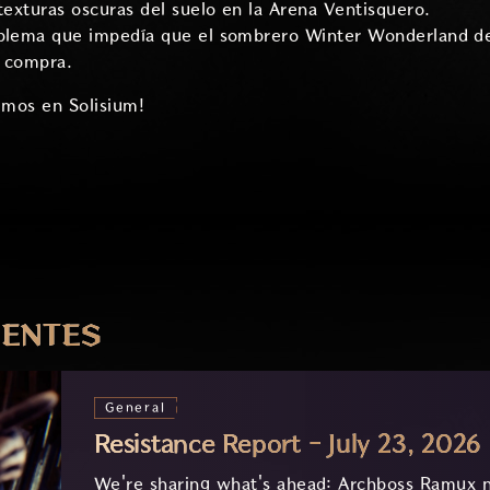
 texturas oscuras del suelo en la Arena Ventisquero.
oblema que impedía que el sombrero Winter Wonderland d
a compra.
emos en Solisium!
IENTES
General
Resistance Report - July 23, 2026
We're sharing what's ahead: Archboss Ramux n