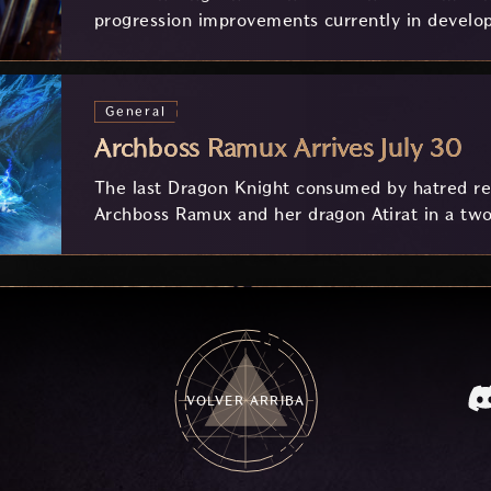
progression improvements currently in develo
feedback.
General
Archboss Ramux Arrives July 30
The last Dragon Knight consumed by hatred ret
Archboss Ramux and her dragon Atirat in a two
frozen depths of Stillreach. Learn about her 
Ballista, and the new Archboss equipment that
VOLVER ARRIBA