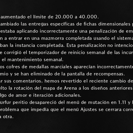
 aumentado el límite de 20.000 a 40.000.
ambiado las entregas específicas de fichas dimensionales 
e estaba aplicando incorrectamente una penalización de 
ían a entrar en una mazmorra completada usando el siste
an la instancia completada. Esta penalización no intenci
e corrigió el temporizador de reinicio semanal de las incu
as el mantenimiento semanal.
Los cofres de medallas marciales aparecían incorrectame
emio y se han eliminado de la pantalla de recompensas.
ar sus comentarios, hemos revertido el reciente cambio d
to la rotación del mapa de Arena a los diseños anteriore
lgo de amor e iteración adicionales.
rfur peritio desapareció del menú de mutación en 1.11 y 
 problema que impedía que el menú Ajustes se cerrara co
 otra.