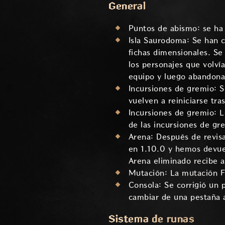
General
Puntos de abismo: se ha
Isla Saurodoma: Se han c
fichas dimensionales. S
los personajes que volv
equipo y luego abandonab
Incursiones de gremio: S
vuelven a reiniciarse tr
Incursiones de gremio: 
de las incursiones de gr
Arena: Después de revis
en 1.10.0 y hemos devuel
Arena eliminado recibe a
Mutación: La mutación Fu
Consola: Se corrigió un
cambiar de una pestaña a
Sistema de runas