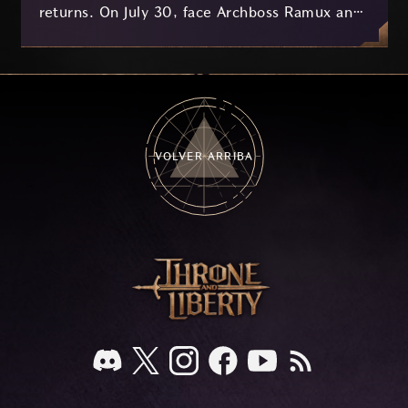
returns. On July 30, face Archboss Ramux and
her dragon Atirat in a two-phase battle in the
frozen depths of Stillreach. Learn about her
key combat mechanics, the Ballista, and the
new Archboss equipment that awaits.
VOLVER ARRIBA