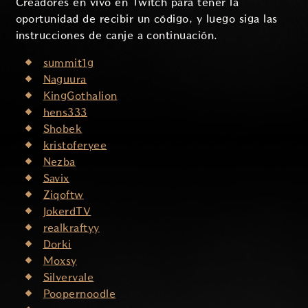
Creadores en vivo en Twitch para tener la
oportunidad de recibir un código, y luego siga las
instrucciones de canje a continuación.
summit1g
Naguura
KingGothalion
hens333
Shobek
kristoferyee
Nezba
Savix
Ziqoftw
JokerdTV
realkraftyy
Dorki
Moxsy
Silvervale
Poopernoodle