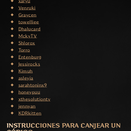
xaryu
Venruki
Graycen
towelliee
Dhalucard
MckyTV
Shlorox
Torro
Entenburg
Jessirocks
Kimuh
asleyia
sarahtoninx9
honeypuu
xthesolutiontv
jennyan
KDRkitten
INSTRUCCIONES PARA CANJEAR UN