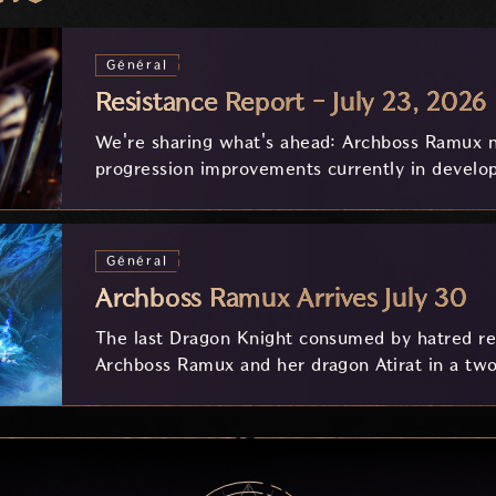
Général
Resistance Report - July 23, 2026
We're sharing what's ahead: Archboss Ramux n
progression improvements currently in develo
feedback.
Général
Archboss Ramux Arrives July 30
The last Dragon Knight consumed by hatred ret
Archboss Ramux and her dragon Atirat in a two
frozen depths of Stillreach. Learn about her 
Ballista, and the new Archboss equipment that