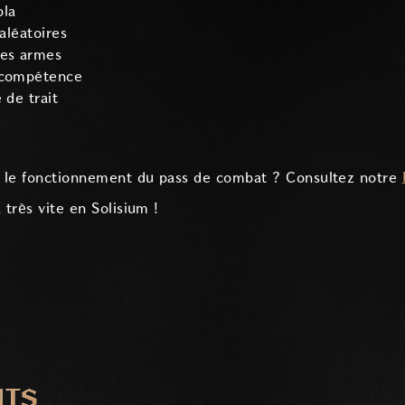
bla
 aléatoires
des armes
 compétence
 de trait
ur le fonctionnement du pass de combat ? Consultez notre
 très vite en Solisium !
NTS