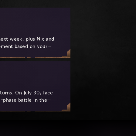
ext week, plus Nix and
pment based on your
urns. On July 30, face
-phase battle in the
key combat mechanics, the
 awaits.