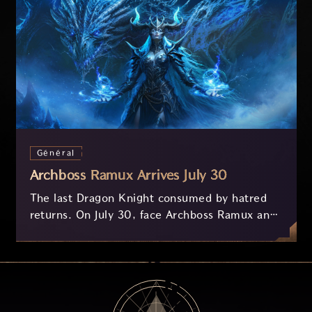
Général
Archboss Ramux Arrives July 30
The last Dragon Knight consumed by hatred
returns. On July 30, face Archboss Ramux and
her dragon Atirat in a two-phase battle in the
frozen depths of Stillreach. Learn about her
key combat mechanics, the Ballista, and the
new Archboss equipment that awaits.