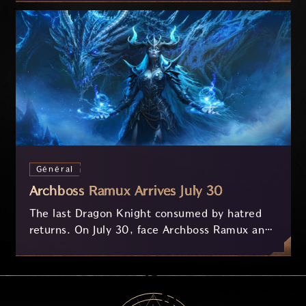
on your feedback.
Général
Archboss Ramux Arrives July 30
The last Dragon Knight consumed by hatred
returns. On July 30, face Archboss Ramux and
her dragon Atirat in a two-phase battle in the
frozen depths of Stillreach. Learn about her
key combat mechanics, the Ballista, and the
new Archboss equipment that awaits.