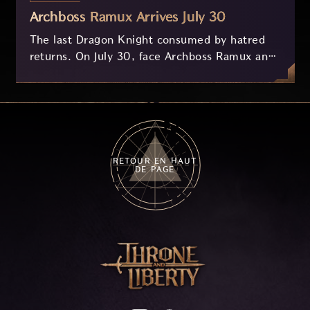
Archboss Ramux Arrives July 30
The last Dragon Knight consumed by hatred
returns. On July 30, face Archboss Ramux and
her dragon Atirat in a two-phase battle in the
frozen depths of Stillreach. Learn about her
key combat mechanics, the Ballista, and the
new Archboss equipment that awaits.
RETOUR EN HAUT
DE PAGE