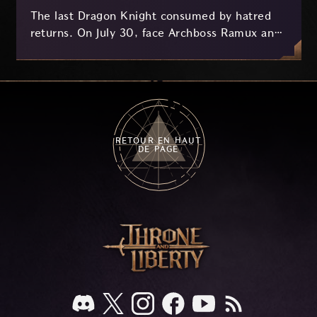
The last Dragon Knight consumed by hatred
returns. On July 30, face Archboss Ramux and
her dragon Atirat in a two-phase battle in the
frozen depths of Stillreach. Learn about her
key combat mechanics, the Ballista, and the
new Archboss equipment that awaits.
RETOUR EN HAUT
DE PAGE