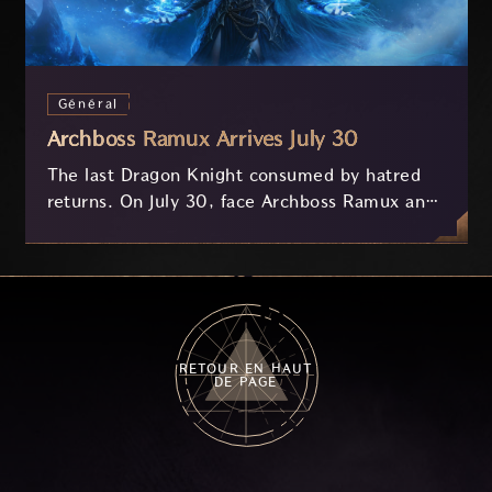
Général
Archboss Ramux Arrives July 30
The last Dragon Knight consumed by hatred
returns. On July 30, face Archboss Ramux and
her dragon Atirat in a two-phase battle in the
frozen depths of Stillreach. Learn about her
key combat mechanics, the Ballista, and the
new Archboss equipment that awaits.
RETOUR EN HAUT
DE PAGE