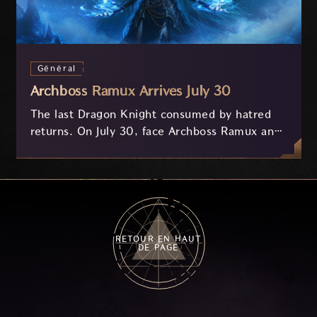
Général
Archboss Ramux Arrives July 30
The last Dragon Knight consumed by hatred
returns. On July 30, face Archboss Ramux and
her dragon Atirat in a two-phase battle in the
frozen depths of Stillreach. Learn about her
key combat mechanics, the Ballista, and the
new Archboss equipment that awaits.
RETOUR EN HAUT
DE PAGE