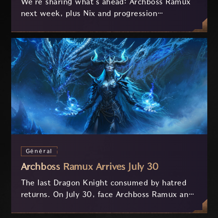
We're sharing what's ahead: Archboss Ramux
next week, plus Nix and progression
improvements currently in development based
on your feedback.
Général
Archboss Ramux Arrives July 30
The last Dragon Knight consumed by hatred
returns. On July 30, face Archboss Ramux and
her dragon Atirat in a two-phase battle in the
frozen depths of Stillreach. Learn about her