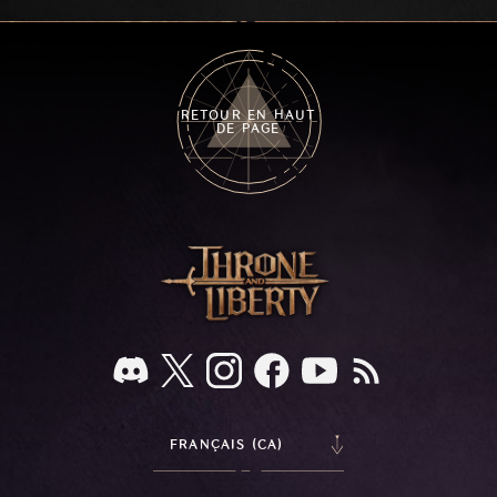
key combat mechanics, the Ballista, and the
new Archboss equipment that awaits.
RETOUR EN HAUT
DE PAGE
FRANÇAIS (CA)