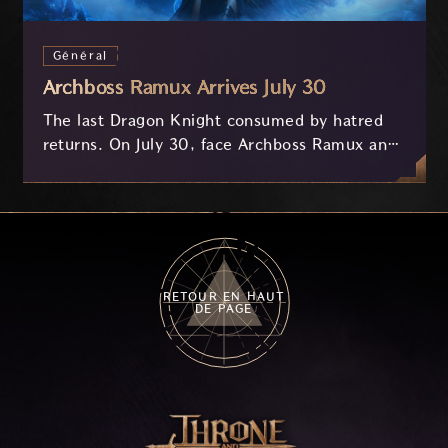
Général
Archboss Ramux Arrives July 30
The last Dragon Knight consumed by hatred
returns. On July 30, face Archboss Ramux and
her dragon Atirat in a two-phase battle in the
frozen depths of Stillreach. Learn about her
key combat mechanics, the Ballista, and the
new Archboss equipment that awaits.
RETOUR EN HAUT
DE PAGE