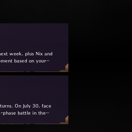
ext week, plus Nix and
pment based on your
urns. On July 30, face
-phase battle in the
key combat mechanics, the
 awaits.