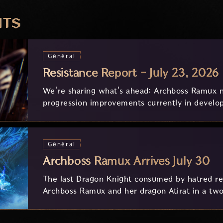
NTS
Général
Resistance Report - July 23, 2026
We're sharing what's ahead: Archboss Ramux n
progression improvements currently in develo
feedback.
Général
Archboss Ramux Arrives July 30
The last Dragon Knight consumed by hatred ret
Archboss Ramux and her dragon Atirat in a two
frozen depths of Stillreach. Learn about her 
Ballista, and the new Archboss equipment that