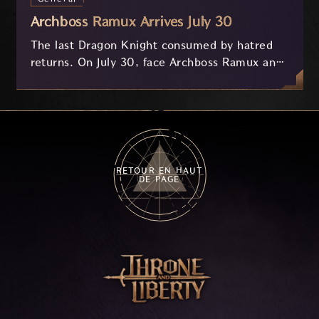
Archboss Ramux Arrives July 30
The last Dragon Knight consumed by hatred
returns. On July 30, face Archboss Ramux and
her dragon Atirat in a two-phase battle in the
frozen depths of Stillreach. Learn about her
key combat mechanics, the Ballista, and the
new Archboss equipment that awaits.
RETOUR EN HAUT
DE PAGE