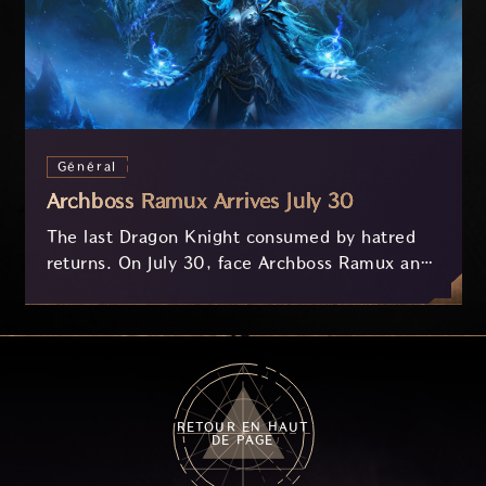
Général
Archboss Ramux Arrives July 30
The last Dragon Knight consumed by hatred
returns. On July 30, face Archboss Ramux and
her dragon Atirat in a two-phase battle in the
frozen depths of Stillreach. Learn about her
key combat mechanics, the Ballista, and the
new Archboss equipment that awaits.
RETOUR EN HAUT
DE PAGE