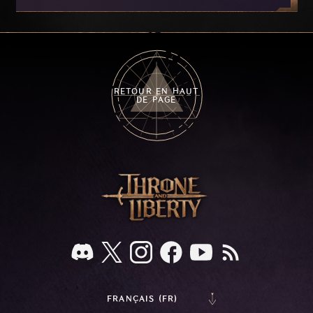
her dragon Atirat in a two-phase battle in the
frozen depths of Stillreach. Learn about her
key combat mechanics, the Ballista, and the
new Archboss equipment that awaits.
RETOUR EN HAUT
DE PAGE
FRANÇAIS (FR)