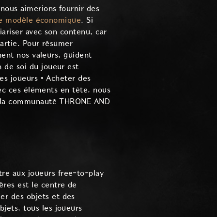
nous aimerions fournir des
r le modèle économique
. Si
iariser avec son contenu, car
partie. Pour résumer
nent nos valeurs, guident
 de soi du joueur est
les joueurs • Acheter des
vec ces éléments en tête, nous
ans la communauté THRONE AND
re aux joueurs free-to-play
res est le centre de
r des objets et des
jets, tous les joueurs