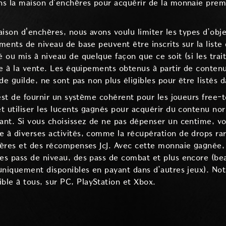
ns la maison d'enchères pour acquérir de la monnaie pre
aison d'enchères, nous avons voulu limiter les types d’obj
ments de niveau de base peuvent être inscrits sur la liste
ou mis à niveau de quelque façon que ce soit (si les trait
e à la vente. Les équipements obtenus à partir de contenu 
de guilde, ne sont pas non plus éligibles pour être listés 
est de fournir un système cohérent pour les joueurs free-to
t utiliser les lucents gagnés pour acquérir du contenu no
ant. Si vous choisissez de ne pas dépenser un centime, v
à diverses activités, comme la récupération de drops rar
ères et des récompenses JcJ. Avec cette monnaie gagnée, 
s pass de niveau, des pass de combat et plus encore (bea
uniquement disponibles en payant dans d’autres jeux). Not
e à tous, sur PC, PlayStation et Xbox.