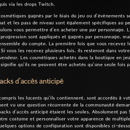
uis via les drops Twitch.
 cosmétiques gagnés par le biais du jeu ou d’événements s
at et les pass de niveau sont également spécifiques au 
voulons vous permettre d’en acheter une par personnage. 
 progression sont appliqués et gagnés par personnage, ma
 l'ensemble du compte. La première fois que vous recevez l
Si vous les recevez plusieurs fois, ils resteront dans votre
vendeur. Les cosmétiques achetés dans la boutique en jeu
signifie qu’ils ne peuvent être achetés qu’une seule fois 
packs d’accès anticipé
compris les lucents qu’ils contiennent, sont accordés à vo
ent vu une question récurrente de la communauté demand
cks d’accès anticipé étaient les seules. Absolument pas ! 
otre costume et personnaliser votre apparence de multiple
Quelques options de configuration sont disponibles ci-dess