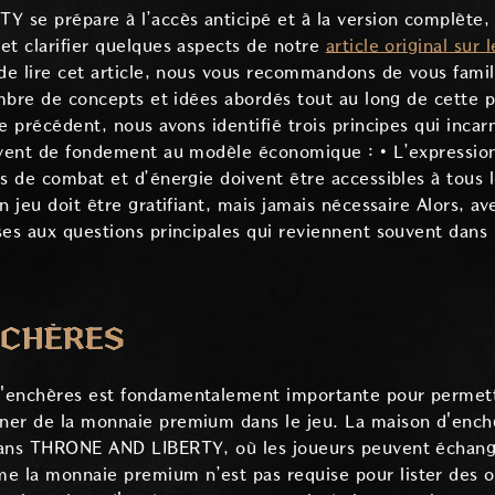
se prépare à l’accès anticipé et à la version complète, 
et clarifier quelques aspects de notre
article original su
 de lire cet article, nous vous recommandons de vous famil
nombre de concepts et idées abordés tout au long de cette 
e précédent, nous avons identifié trois principes qui incar
rvent de fondement au modèle économique : • L’expression
ns de combat et d’énergie doivent être accessibles à tous 
n jeu doit être gratifiant, mais jamais nécessaire Alors, a
nses aux questions principales qui reviennent souvent d
NCHÈRES
'enchères est fondamentalement importante pour permett
ner de la monnaie premium dans le jeu. La maison d'enchè
dans THRONE AND LIBERTY, où les joueurs peuvent échange
 la monnaie premium n’est pas requise pour lister des ob