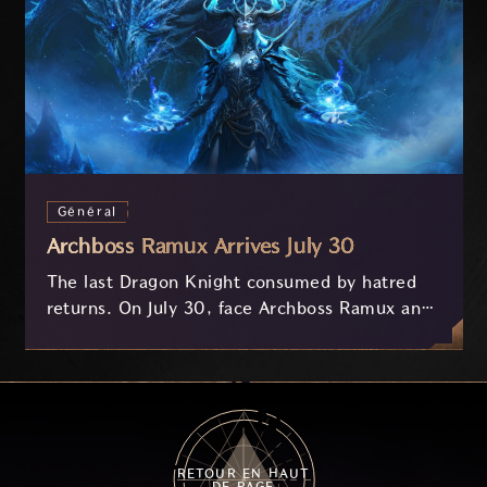
Général
Archboss Ramux Arrives July 30
The last Dragon Knight consumed by hatred
returns. On July 30, face Archboss Ramux and
her dragon Atirat in a two-phase battle in the
frozen depths of Stillreach. Learn about her
key combat mechanics, the Ballista, and the
new Archboss equipment that awaits.
RETOUR EN HAUT
DE PAGE