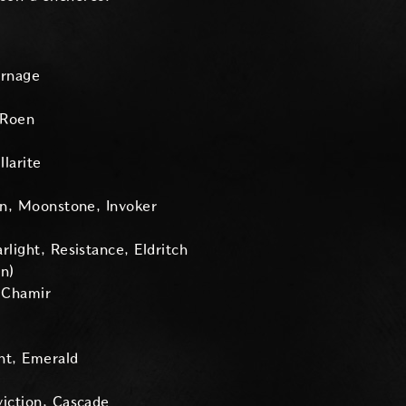
arnage
 Roen
larite
on, Moonstone, Invoker
rlight, Resistance, Eldritch
on)
, Chamir
nt, Emerald
viction, Cascade