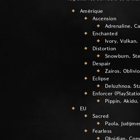
Amérique
Ascension
Adrenaline, C
Enchanted
Ivory, Vulkan,
Distortion
Snowburn, Stel
Despair
Zairos, Oblivi
Eclipse
Deluzhnoa, Sta
Enforcer (PlayStati
Pippin, Akidu
EU
Sacred
Paola, Judgme
Fearless
Obsidian, Con