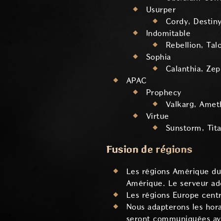
Usurper
Cordy, Destin
Indomitable
Rebellion, Tal
Sophia
Calanthia, Zep
APAC
Prophecy
Valkarg, Amet
Virtue
Sunstorm, Tit
Fusion de régions
Les régions Amérique du 
Amérique. Le serveur ado
Les régions Europe centr
Nous adapterons les hora
seront communiquées avec