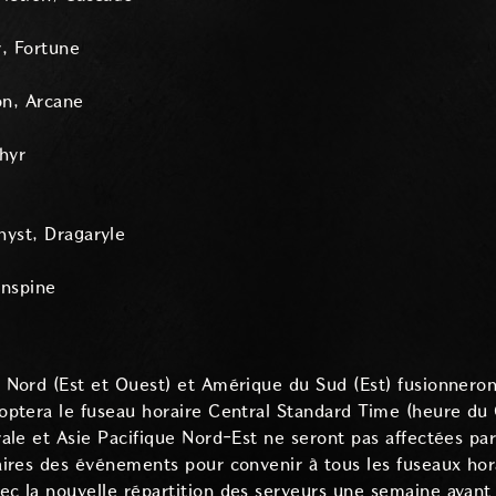
y, Fortune
on, Arcane
hyr
hyst, Dragaryle
anspine
Nord (Est et Ouest) et Amérique du Sud (Est) fusionneron
ptera le fuseau horaire Central Standard Time (heure du 
ale et Asie Pacifique Nord-Est ne seront pas affectées par
ires des événements pour convenir à tous les fuseaux hor
 la nouvelle répartition des serveurs une semaine avant 