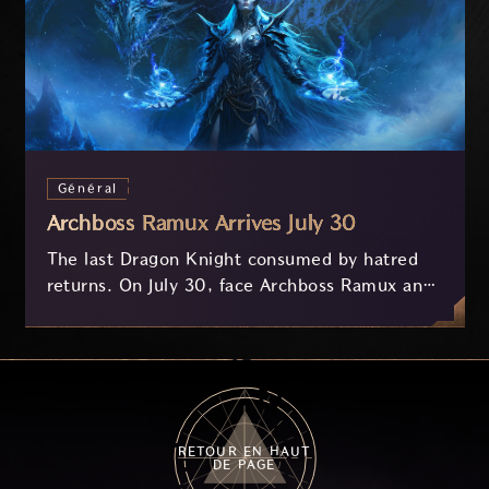
Général
Archboss Ramux Arrives July 30
The last Dragon Knight consumed by hatred
returns. On July 30, face Archboss Ramux and
her dragon Atirat in a two-phase battle in the
frozen depths of Stillreach. Learn about her
key combat mechanics, the Ballista, and the
new Archboss equipment that awaits.
RETOUR EN HAUT
DE PAGE