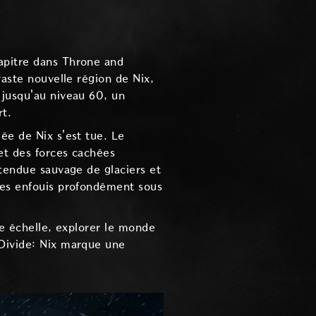
apitre dans Throne and
vaste nouvelle région de Nix,
 jusqu'au niveau 60, un
rt.
ée de Nix s'est tue. Le
et des forces cachées
étendue sauvage de glaciers et
ères enfouis profondément sous
de échelle, explorer le monde
 Divide: Nix marque une