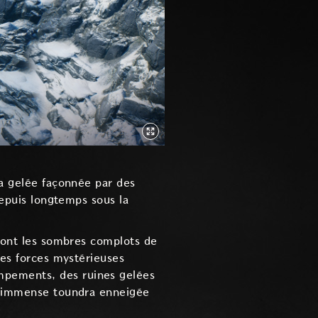
ra gelée façonnée par des
depuis longtemps sous la
iront les sombres complots de
les forces mystérieuses
mpements, des ruines gelées
 L'immense toundra enneigée