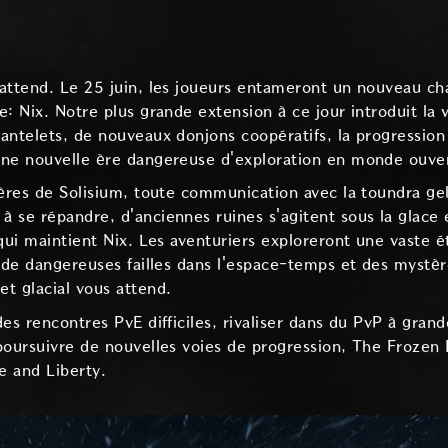
attend. Le 25 juin, les joueurs entameront un nouveau ch
: Nix. Notre plus grande extension à ce jour introduit la 
antelets, de nouveaux donjons coopératifs, la progression
une nouvelle ère dangereuse d'exploration en monde ouve
ières de Solisium, toute communication avec la toundra gel
 se répandre, d'anciennes ruines s'agitent sous la glace 
 qui maintient Nix. Les aventuriers exploreront une vaste 
t de dangereuses failles dans l'espace-temps et des myst
t glacial vous attend.
es rencontres PvE difficiles, rivaliser dans du PvP à gran
poursuivre de nouvelles voies de progression, The Frozen
e and Liberty.