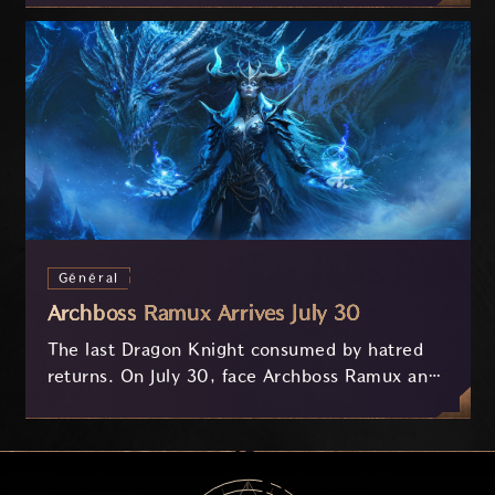
on your feedback.
Général
Archboss Ramux Arrives July 30
The last Dragon Knight consumed by hatred
returns. On July 30, face Archboss Ramux and
her dragon Atirat in a two-phase battle in the
frozen depths of Stillreach. Learn about her
key combat mechanics, the Ballista, and the
new Archboss equipment that awaits.