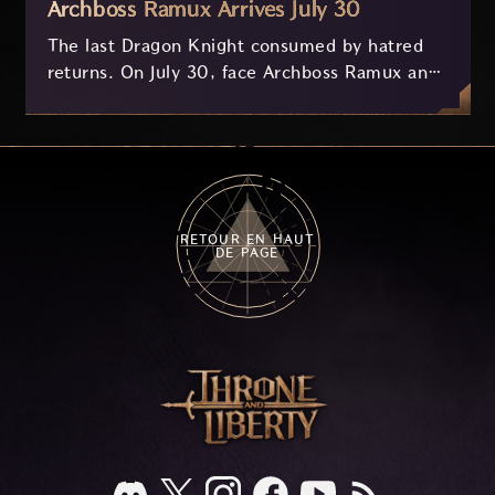
Archboss Ramux Arrives July 30
The last Dragon Knight consumed by hatred
returns. On July 30, face Archboss Ramux and
her dragon Atirat in a two-phase battle in the
frozen depths of Stillreach. Learn about her
key combat mechanics, the Ballista, and the
new Archboss equipment that awaits.
RETOUR EN HAUT
DE PAGE