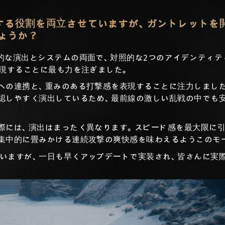
する役割を両立させていますが、ガントレットを
ょうか？
的な演出とシステムの両面で、対照的な2つのアイデンティテ
実現することに最も力を注ぎました。
への連携と、重みのある打撃感を表現することに注力しまし
認しやすく演出しているため、最前線の激しい乱戦の中でも
際には、演出はまったく異なります。スピード感を最大限に
集中的に畳みかける連続攻撃の爽快感を味わえるようこのモ
いますが、一日も早くアップデートで実装され、皆さんに実