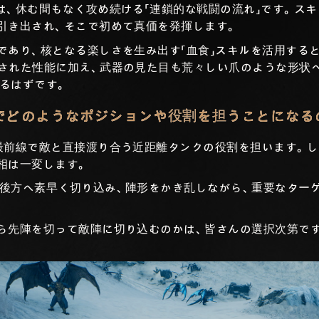
は、休む間もなく攻め続ける「連鎖的な戦闘の流れ」です。ス
引き出され、そこで初めて真価を発揮します。
であり、核となる楽しさを生み出す「血食」スキルを活用する
された性能に加え、武器の見た目も荒々しい爪のような形状
るはずです。
でどのようなポジションや役割を担うことになる
最前線で敵と直接渡り合う近距離タンクの役割を担います。し
相は一変します。
後方へ素早く切り込み、陣形をかき乱しながら、重要なター
ら先陣を切って敵陣に切り込むのかは、皆さんの選択次第で