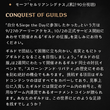
モーフ「セルリアンシグナス」(累計90分視聴)
CONQUEST OF GUILDS
「自分もSiege the Dayに参加したかった」という方は
9/27のアーリーアクセス、10/2の正式サービス開始に
あわせて開催される「ギルドの征服」を楽しみにお待ち
ください。
ギルドで団結して困難に立ち向かい、名実ともにトッ
プギルドとなることを目指しましょう。「ギルドの征
服」は2週間にわたって開催されるギルド同士の対抗イ
ベントで、『スローン・アンド・リバティ』の歴史にその名
を刻む絶好の機会でもあります。
挑戦する項目はギル
ドコンテンツのほぼすべてをカバーしており、見事上
位に入賞したギルドには限定のゲーム内の称号と、有
用なゲーム内通貨であるオーナメントコインが贈られ
ます。あなたのギルドは、この世界にどのような足跡
を残すでしょうか？