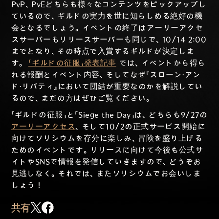
PvP、PvEどちらも様々なコンテンツをピックアップし
ているので、ギルドの実力を世に知らしめる絶好の機
会となるでしょう。イベントの終了はアーリーアクセ
スサーバーもリリースサーバーも同じで、10/14 2:00
までとなり、その時点で入賞するギルドが決定しま
す。
「ギルドの征服」発表記事
では、イベントから得ら
れる報酬とイベント内容、そしてなぜ『スローン・アン
ド・リバティ』において団結が重要なのかを解説してい
るので、まだの方はぜひご覧ください。
「ギルドの征服」と「Siege the Day」は、どちらも9/27の
アーリーアクセス
、そして10/2の正式サービス開始に
向けてソリシウムを存分に楽しみ、冒険を盛り上げる
ためのイベントです。リリースに向けて今後も公式サ
イトやSNSで情報を発信していきますので、どうぞお
見逃しなく。それでは、またソリシウムでお会いしま
しょう！
共有