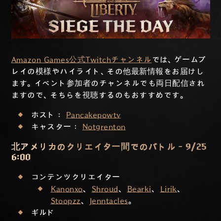
Amazon Games公式Twitchチャンネル
では、ゲームプ
レイの模様やハイライト、その他最新情報をお届けし
ます。イベント参加者のチャンネルでも両日配信され
ますので、そちらを視聴するのもおすすめです。
ホスト：
Pancakepowtv
キャスター：
Notgrenton
北アメリカのクリエイター間でのバトル - 9/25
6:00
コンテンツクリエイター
Kanonxo
、
Shroud
、
Bearki
、
Lirik
、
Stoopzz
、
Jenntacles
。
ギルド