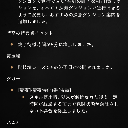
ンジョンで進行できた「契約の証：深淵」消費ミッ
ションを、すべての深淵ダンジョンで進行できる
ように変更し、おすすめの深淵ダンジョン案内を
追加しました。
時空の特異点イベント
終了待機時間が5分に増加しました。
闘技場
闘技場シーズン5の終了日が公開されました。
ダガー
[朧夜]・朧夜特化1番[雷鼓]
スキル使用時、効果が解除された後も一定
時間が経過する前まで戦闘状態が解除され
ない不具合を修正しました。
スピア