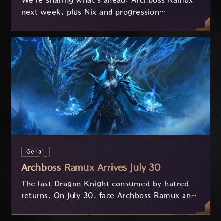
We're sharing what's ahead: Archboss Ramux
next week, plus Nix and progression
improvements currently in development based
on your feedback.
Geral
Archboss Ramux Arrives July 30
The last Dragon Knight consumed by hatred
returns. On July 30, face Archboss Ramux and
her dragon Atirat in a two-phase battle in the
frozen depths of Stillreach. Learn about her