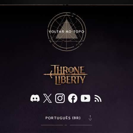
key combat mechanics, the Ballista, and the
new Archboss equipment that awaits.
VOLTAR AO TOPO
PORTUGUÊS (BR)