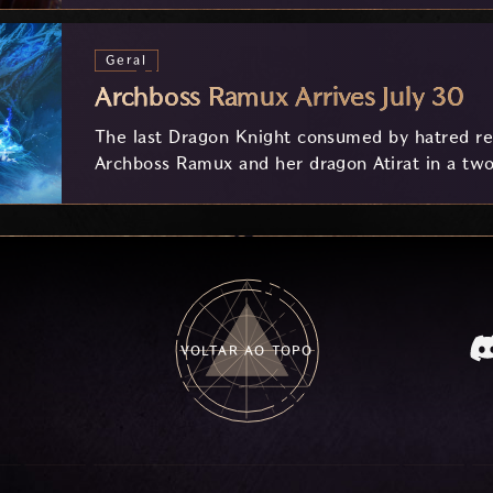
Geral
Archboss Ramux Arrives July 30
The last Dragon Knight consumed by hatred ret
Archboss Ramux and her dragon Atirat in a two
frozen depths of Stillreach. Learn about her 
Ballista, and the new Archboss equipment that
VOLTAR AO TOPO