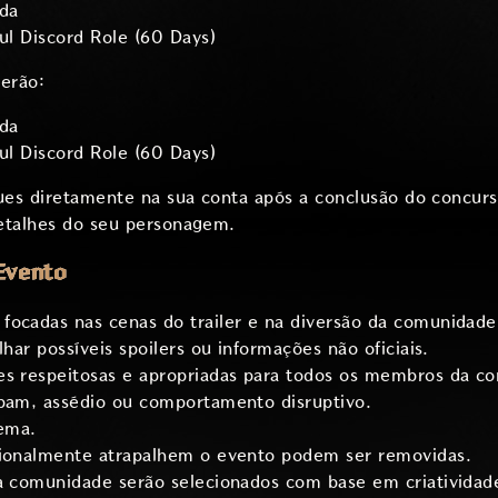
da
ful Discord Role (60 Days)
berão:
da
ful Discord Role (60 Days)
es diretamente na sua conta após a conclusão do concurs
etalhes do seu personagem.
Evento
focadas nas cenas do trailer e na diversão da comunidade
lhar possíveis spoilers ou informações não oficiais.
es respeitosas e apropriadas para todos os membros da co
spam, assédio ou comportamento disruptivo.
tema.
cionalmente atrapalhem o evento podem ser removidas.
a comunidade serão selecionados com base em criatividade