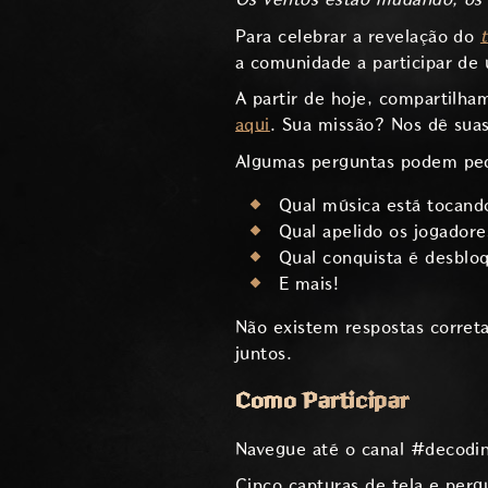
Para celebrar a revelação do
a comunidade a participar de 
A partir de hoje, compartilha
aqui
. Sua missão? Nos dê suas
Algumas perguntas podem ped
Qual música está tocand
Qual apelido os jogador
Qual conquista é desblo
E mais!
Não existem respostas corret
juntos.
Como Participar
Navegue até o canal #decoding
Cinco capturas de tela e per