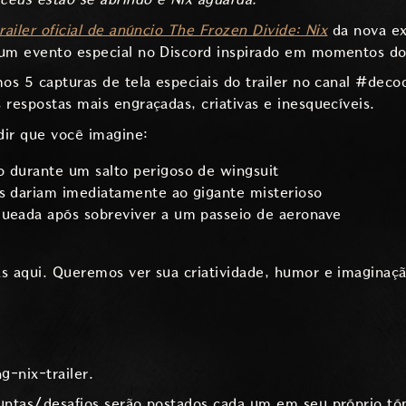
trailer oficial de anúncio The Frozen Divide: Nix
da nova ex
um evento especial no Discord inspirado em momentos do tr
mos 5 capturas de tela especiais do trailer no canal #deco
 respostas mais engraçadas, criativas e inesquecíveis.
ir que você imagine:
o durante um salto perigoso de wingsuit
es dariam imediatamente ao gigante misterioso
queada após sobreviver a um passeio de aeronave
as aqui. Queremos ver sua criatividade, humor e imagina
-nix-trailer.
guntas/desafios serão postados cada um em seu próprio t