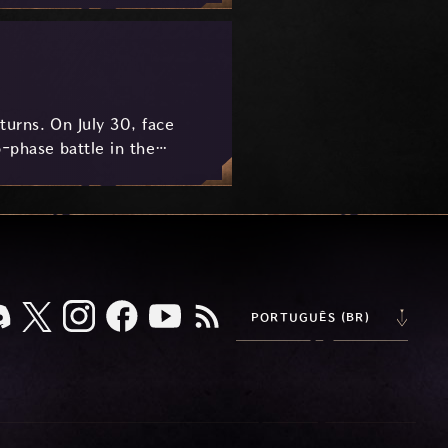
urns. On July 30, face
-phase battle in the
key combat mechanics, the
 awaits.
PORTUGUÊS (BR)