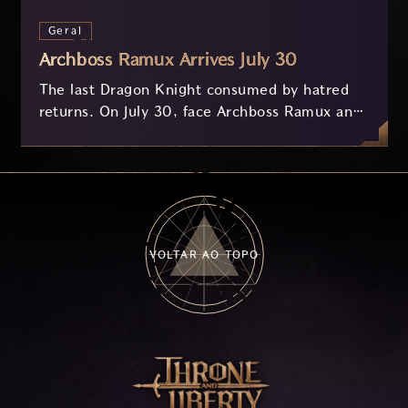
Geral
Archboss Ramux Arrives July 30
The last Dragon Knight consumed by hatred
returns. On July 30, face Archboss Ramux and
her dragon Atirat in a two-phase battle in the
frozen depths of Stillreach. Learn about her
key combat mechanics, the Ballista, and the
new Archboss equipment that awaits.
VOLTAR AO TOPO