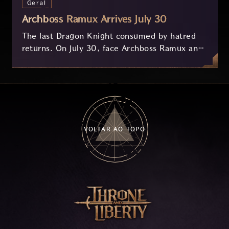
Geral
Archboss Ramux Arrives July 30
The last Dragon Knight consumed by hatred
returns. On July 30, face Archboss Ramux and
her dragon Atirat in a two-phase battle in the
frozen depths of Stillreach. Learn about her
key combat mechanics, the Ballista, and the
new Archboss equipment that awaits.
VOLTAR AO TOPO