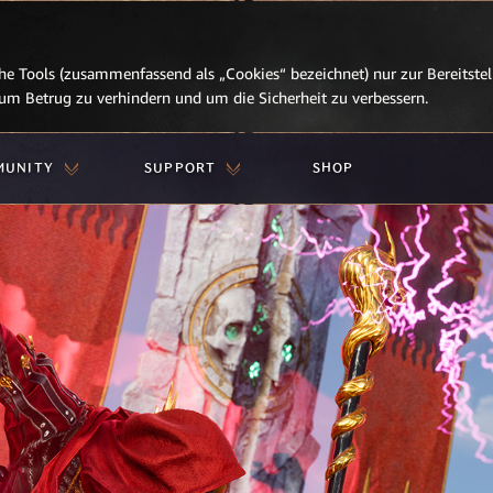
e Tools (zusammenfassend als „Cookies“ bezeichnet) nur zur Bereitstell
, um Betrug zu verhindern und um die Sicherheit zu verbessern.
MUNITY
SUPPORT
SHOP