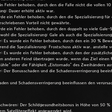
ein Fehler behoben, durch den die Falle nicht die vollen 1
ung: Dauer erhöht aktiv war.
e ein Fehler behoben, durch den die Spezialisierung für 
chriebenen Vorteil nicht gewährte.
de ein Fehler behoben, durch den doppelt so viele Gale
wohl die Spezialisierung: Gale als auch die Spezialisierun
ur: Es wurde ein Fehler behoben, durch den ein 30 % Be
nd die Spezialisierung: Frostschuss aktiv war, anstelle 
: Es wurde ein Fehler behoben, durch den der zusätzliche
nen anderen Feind übertragen wurde, wenn das Ziel einen 
Kühle“ oder die Fähigkeit „Eistornado“ des Zweihänders au
r: Der Bonusschaden und die Schadensverringerung beeinf
aden und Schadensverringerung beeinflussen den verursa
beschwören: Der Schildgesundheitsbonus in Höhe von 50 %
em Satelliteneffekt angewendet wird.