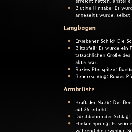
erreicht hatten, anstelle
Blutige Hingabe: Es wur
angezeigt wurde, selbst 
Langbogen
Ergebener Schild: Die S
Blitzpfeil: Es wurde ein
tatsächlichen Größe des
aktiv war.
Roxies Pfeilspitze: Bon
Beherrschung: Roxies Pf
Armbrüste
Kraft der Natur: Der Bo
auf 25 erhöht.
Durchbohrender Schlag: 
Flinker Sprung: Es wurde
während die jeweilige Sp