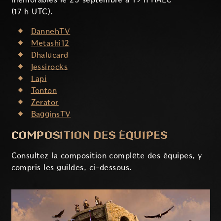
(17 h UTC).
DannehTV
Metashi12
Dhalucard
Jessirocks
Lapi
Tonton
Zerator
BagginsTV
COMPOSITION DES ÉQUIPES
Consultez la composition complète des équipes, y
compris les guildes, ci-dessous.