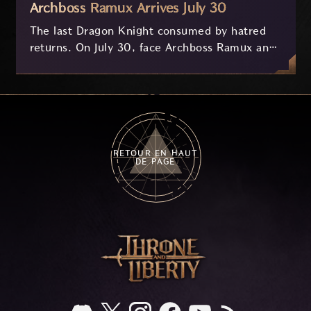
Archboss Ramux Arrives July 30
The last Dragon Knight consumed by hatred
returns. On July 30, face Archboss Ramux and
her dragon Atirat in a two-phase battle in the
frozen depths of Stillreach. Learn about her
key combat mechanics, the Ballista, and the
new Archboss equipment that awaits.
RETOUR EN HAUT
DE PAGE