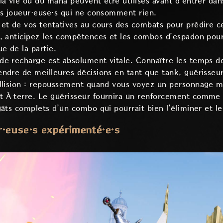
la vie ou du mana peuvent être utilisés avant d'entrer dan
es joueur·euse·s qui ne consomment rien.
et de vos tentatives au cours des combats pour prédire c
, anticipez les compétences et les combos d’espadon pour
e de la partie.
de recharge est absolument vitale. Connaître les temps 
endre de meilleures décisions en tant que tank, guérisse
ollision : repoussement quand vous voyez un personnage m
 À terre. Le guérisseur fournira un renforcement comme 
âts complets d’un combo qui pourrait bien l’éliminer et le 
r·euse·s expérimenté·e·s