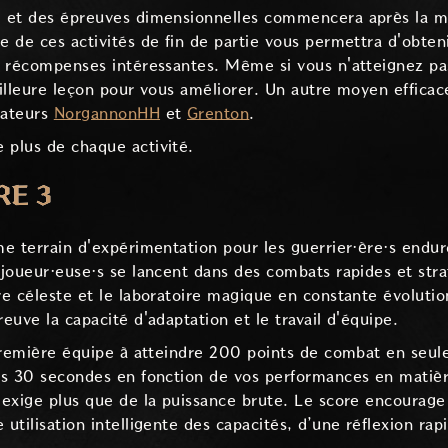
ne et des épreuves dimensionnelles commencera après la 
re de ces activités de fin de partie vous permettra d'obt
es récompenses intéressantes. Même si vous n'atteignez pas
eilleure leçon pour vous améliorer. Un autre moyen efficac
éateurs
NorgannonHH
et
Grenton
.
 plus de chaque activité.
RE 3
ime terrain d'expérimentation pour les guerrier·ère·s endu
s joueur·euse·s se lancent dans des combats rapides et st
re céleste et le laboratoire magique en constante évolution
reuve la capacité d'adaptation et le travail d'équipe.
a première équipe à atteindre 200 points de combat en seu
les 30 secondes en fonction de vos performances en matiè
 exige plus que de la puissance brute. Le score encourage l
 utilisation intelligente des capacités, d’une réflexion ra