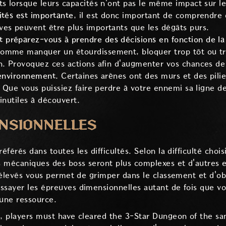
ts lorsque leurs capacités n'ont pas le même impact sur le
ités est importante
, il est donc important de comprendre 
es peuvent être plus importants que les dégâts purs.
préparez-vous à prendre des décisions en fonction de la 
omme manquer un étourdissement, bloquer trop tôt ou tr
n. Provoquez ces actions afin d'augmenter vos chances de 
 environnement.
Certaines arènes ont des murs et des pili
. Que vous puissiez faire perdre à votre ennemi sa ligne d
inutiles à découvert.
NSIONNELLES
éférés dans toutes les difficultés. Selon la difficulté choi
s mécaniques des boss seront plus complexes et d'autres ef
té élevés vous permet de grimper dans le classement et d'
ssayer les épreuves dimensionnelles autant de fois que vo
cune ressource.
l, players must have cleared the 3-Star Dungeon of the sa