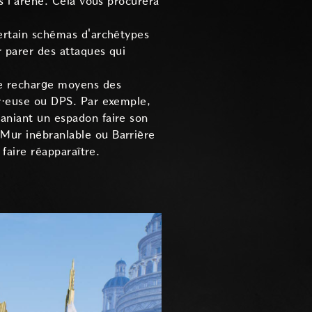
s l'arène. Cela vous procurera
ertain schémas d'archétypes
 parer des attaques qui
de recharge moyens des
ur·euse ou DPS. Par exemple,
aniant un espadon faire son
Mur inébranlable ou Barrière
faire réapparaître.