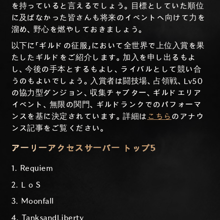
を持っていると言えるでしょう。目標としていた順位
に及ばなかった皆さんも将来のイベントへ向けて力を
溜め、野心を燃やしておきましょう。
以下に「ギルドの征服」において全世界で上位入賞を果
たしたギルドをご紹介します。加入を申し出るもよ
し、今後の手本とするもよし、ライバルとして競い合
うのもよいでしょう。入賞者は闘技場、占領戦、Lv50
の協力型ダンジョン、収集チャプター、ギルドエリア
イベント、無限の関門、ギルドランクでのパフォーマ
ンスを基に決定されています。詳細は
こちら
のアナウ
ンス記事をご覧ください。
アーリーアクセスサーバー トップ5
1. Requiem
2. L o S
3. Moonfall
4. TanksandLiberty