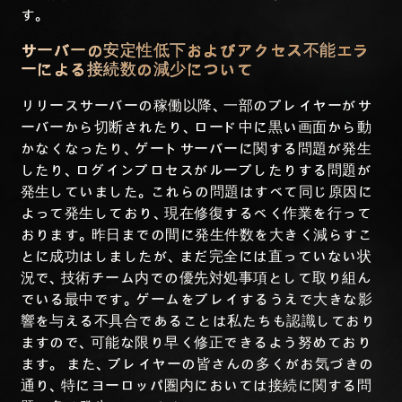
す。
サーバーの安定性低下およびアクセス不能エラ
ーによる接続数の減少について
リリースサーバーの稼働以降、一部のプレイヤーがサ
ーバーから切断されたり、ロード中に黒い画面から動
かなくなったり、ゲートサーバーに関する問題が発生
したり、ログインプロセスがループしたりする問題が
発生していました。これらの問題はすべて同じ原因に
よって発生しており、現在修復するべく作業を行って
おります。昨日までの間に発生件数を大きく減らすこ
とに成功はしましたが、まだ完全には直っていない状
況で、技術チーム内での優先対処事項として取り組ん
でいる最中です。ゲームをプレイするうえで大きな影
響を与える不具合であることは私たちも認識しており
ますので、可能な限り早く修正できるよう努めており
ます。 また、プレイヤーの皆さんの多くがお気づきの
通り、特にヨーロッパ圏内においては接続に関する問