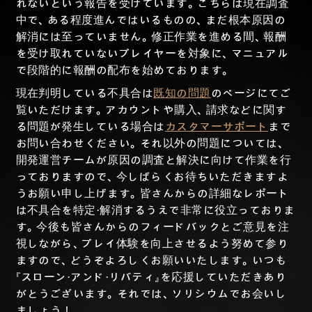
れないという報告を受けています。こちらは現在調査
中で、ある程度進んではいるものの、まだ根本原因の
解消には至っていません。修正作業を進める間、報酬
を受け取れていないプレイヤーを対象に、マニュアル
で段階的に報酬の配布を始めております。
現在判明している不具合は
既知の問題
のページにてご
覧いただけます。アカウントや購入、請求などに関す
る問題が発生している場合は
カスタマーサポート
まで
お問い合わせください。それ以外の問題については、
開発運営チームが原因の調査と解決に向けて作業を行
っておりますので、今しばらくお待ちいただきますよ
うお願い申し上げます。皆さんからの詳細なレポート
は不具合を特定・解消するうえで非常に役立っておりま
す。今後も皆さんからのフィードバックとご意見を注
視しながら、プレイ体験を向上させるよう努めて参り
ますので、どうぞよろしくお願いいたします。いつも
『スローン・アンド・リバティ』を応援していただきあり
がとうございます。それでは、ソリシウムでお会いし
ましょう！