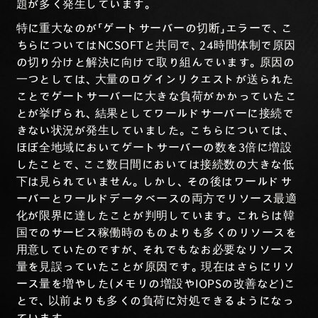
題が多く発生しています。
特に重大なのが「ゲートサーバーの切断」エラーで、こ
ちらについてはNCSOFTと共同で、24時間体制で原因
の切り分けと解決に向けて取り組んでいます。原因の
一つとしては、大量のログインリクエストが送られた
ことでゲートサーバーに大きな負荷がかかっていたこ
とが挙げられ、結果としてワールドサーバーに接続で
きない状況が発生していました。こちらについては、
ほぼ全地域においてゲートサーバーの数を3倍に増設
したことで、ここ数日間においては接続数の大きな低
下は見られていません。しかし、その後はワールドサ
ーバーとワールドデータベースの両方でリソース最適
化が限界に達したことが判明しています。これらは韓
国でのサービス稼働時のものよりも多くのリソースを
用意していたのですが、それでもなお必要なリソース
量を見誤っていたことが原因です。現在はさらにリソ
ース量を増やした(メモリの増設やIOPSの改善など)こ
とで、以前よりも多くの負荷に対処できるようになっ