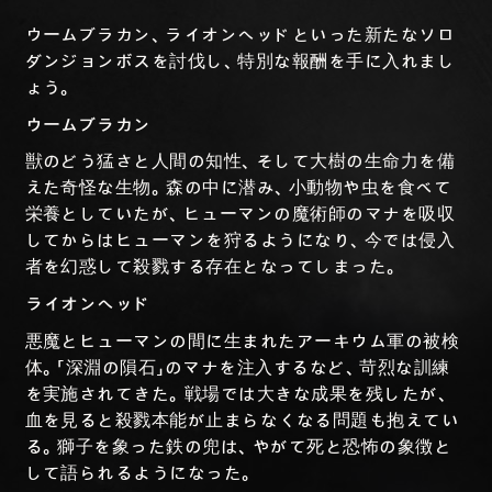
ウームブラカン、ライオンヘッドといった新たなソロ
ダンジョンボスを討伐し、特別な報酬を手に入れまし
ょう。
ウームブラカン
獣のどう猛さと人間の知性、そして大樹の生命力を備
えた奇怪な生物。森の中に潜み、小動物や虫を食べて
栄養としていたが、ヒューマンの魔術師のマナを吸収
してからはヒューマンを狩るようになり、今では侵入
者を幻惑して殺戮する存在となってしまった。
ライオンヘッド
悪魔とヒューマンの間に生まれたアーキウム軍の被検
体。「深淵の隕石」のマナを注入するなど、苛烈な訓練
を実施されてきた。戦場では大きな成果を残したが、
血を見ると殺戮本能が止まらなくなる問題も抱えてい
る。獅子を象った鉄の兜は、やがて死と恐怖の象徴と
して語られるようになった。