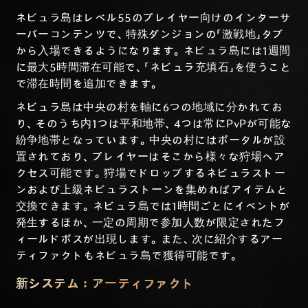
ネビュラ島はレベル55のプレイヤー向けのインターサ
ーバーコンテンツで、特殊ダンジョンの「激戦地」タブ
から入場できるようになります。ネビュラ島には1週間
に最大5時間滞在可能で、「ネビュラ充填石」を使うこと
で滞在時間を追加できます。
ネビュラ島は中央の村を軸に6つの地域に分かれてお
り、そのうち内1つは平和地帯、4つは常にPvPが可能な
紛争地帯となっています。中央の村にはポータルが設
置されており、プレイヤーはそこから様々な狩場へア
クセス可能です。狩場でドロップするネビュラストー
ンおよび上級ネビュラストーンを集めればアイテムと
交換できます。ネビュラ島では1時間ごとにイベントが
発生するほか、一定の周期で参加人数が限定されたフ
ィールドボスが出現します。また、次に紹介するアー
ティファクトもネビュラ島で獲得可能です。
新システム：アーティファクト