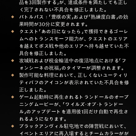
品を3回製作する」が、達成条件を満たしても正し
く完了されない不具合を修正しました。
バトルパス：「豊穣の実」および「熟練度白書」の効
果時間が30分に変更されます。
クエスト「あの日になったら」で獲得できるゴーレ
ムへのトランスモーフ能力が、クエストのエリア
を越えてボス戦や他のエリアへ持ち越せていた不
具合を修正しました。
攻城戦および税金輸送中の復活地点における「フ
ォンシーネの祝福」のタイマーが調整されます。
製作可能な料理において、正しくないユーティリ
ティバフのアイコンが表示されていた不具合を修
正しました。
ゲーム起動時に再生されるトランドールのオープ
ニングムービーが、「ワイルズ・オブ・トランドー
ル」のアップデートを適用後1回だけ自動で再生さ
れるようになります。
ブラックアンヴィル駐屯地での陣営戦において、
イベントエリアに再入場するとチームカラーがが