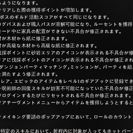
るようになります。
クリアした際の獲得ポイントが増加します。
のボスのギルド活動スコアがすべて同じになります。
ログパスおよび職人パスが溶解可能になり、ルーセントを獲得
モード中に家具の配置ができない不具合が修正されます。
材が木材から紙に修正されます。
材が高級な木材から高級な紙に修正されます。
伐採ポイントに砂岩エリアのアイコンが表示される不具合が
リアに伐採ポイントのアイコンが表示される不具合が修正され
ムダンジョンパーティマッチング」ミッションが、パーティを
を満たすよう修正されます。
、レア、エピックのアイテムをレベル1のギアブックに登録で
ン呪術師の回復スキルが妨害不可能になっていた不具合が修
がログインするたびにリセットされる不具合が修正されます。
でアチーヴメントメニューからアイテムを獲得しようとすると
チメイキング要請のポップアップにおいて、ロールのカウント
、特定のスキルにおいて、射程内に対象が入ってもホットバー