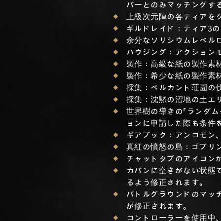
バーとのみマッチングす
上級次元陣の各ティアを
ギルドレイド：ティア3
余分なソリシウムレベル
ハウジング：アクション
製作：高級な紙の製作素
製作：希少な紙の製作素
採集：ベルカント荘園の
採集：沈黙の沼地の土エ
世界樹の導きの「ランダ
ョンに申請した際も条件
ギアブック：アンコモン
真紅の憤怒の島：ゴブリ
チャットタブのアイコン
カバンに空きがない状態
るよう修正されます。
バトルグラウンドのマッ
が修正されます。
コントローラーを使用中