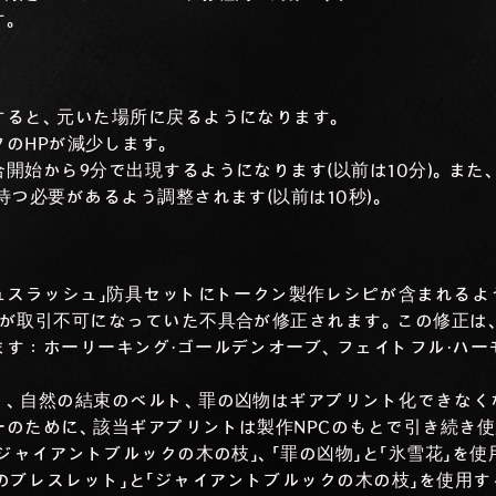
す。
すると、元いた場所に戻るようになります。
のHPが減少します。
開始から9分で出現するようになります(以前は10分)。また
待つ必要があるよう調整されます(以前は10秒)。
ュスラッシュ」防具セットにトークン製作レシピが含まれるよ
種が取引不可になっていた不具合が修正されます。この修正は
す：ホーリーキング・ゴールデンオーブ、フェイトフル・ハー
ト、自然の結束のベルト、罪の凶物はギアプリント化できなく
のために、該当ギアプリントは製作NPCのもとで引き続き使
「ジャイアントブルックの木の枝」、「罪の凶物」と「氷雪花」を
のブレスレット」と「ジャイアントブルックの木の枝」を使用